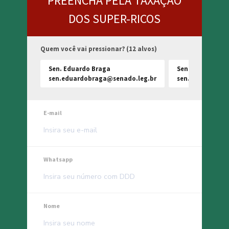
PREENCHA PELA TAXAÇÃO
DOS SUPER-RICOS
Quem você vai pressionar? (12 alvos)
Sen. Eduardo Braga
Sen. Efraim Filh
sen.eduardobraga@senado.leg.br
sen.efraimfilho
E-mail
Whatsapp
Nome